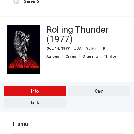
Server2
Rolling Thunder
(1977)
Oct. 14, 1977
USA
95 Min.
R
Azione
Crime
Dramma
Thriller
Info
Cast
Link
Trama