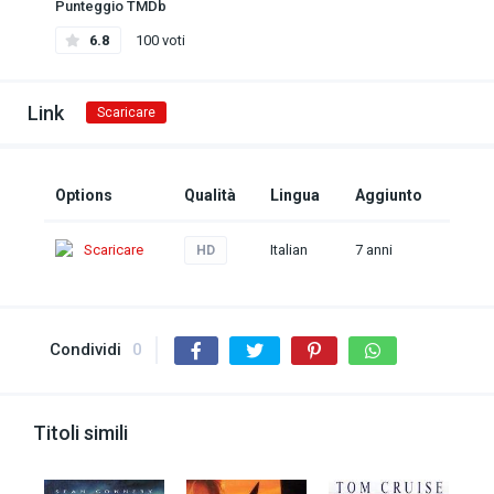
Punteggio TMDb
6.8
100 voti
Link
Scaricare
Options
Qualità
Lingua
Aggiunto
Scaricare
Italian
7 anni
HD
Condividi
0
Titoli simili