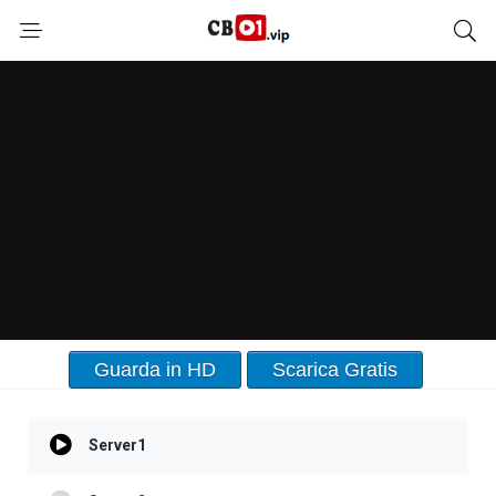
Guarda in HD
Scarica Gratis
Server1