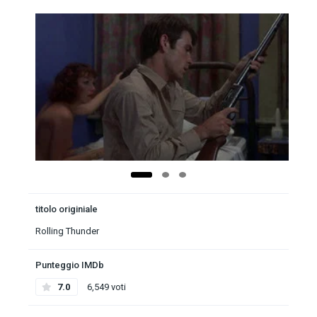
titolo originiale
Rolling Thunder
Punteggio IMDb
7.0
6,549 voti