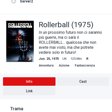
Server2
Rollerball (1975)
In un prossimo futuro non ci saranno
più guerre, ma ci sarà il
ROLLERBALL... qualcosa che non
avete mai visto, ma che potrete
vedere solo in futuro!
Jun. 25, 1975
UK
125 Min.
R
Avventura
Azione
Fantascienza
Info
Cast
Link
Trama