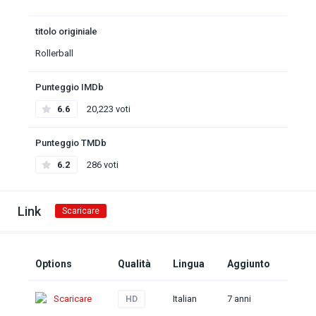
titolo originiale
Rollerball
Punteggio IMDb
6.6
20,223 voti
Punteggio TMDb
6.2
286 voti
Link
Scaricare
Options
Qualità
Lingua
Aggiunto
Scaricare
Italian
7 anni
HD