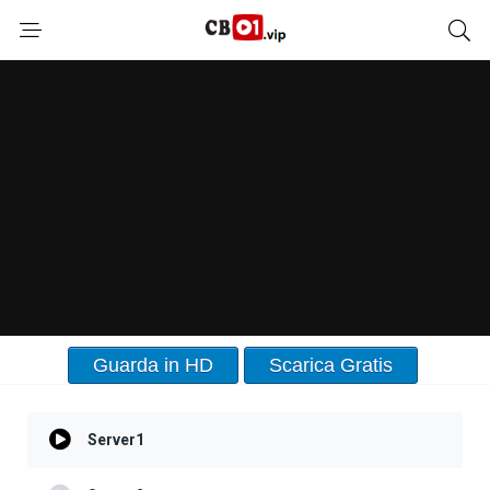
Guarda in HD
Scarica Gratis
Server1