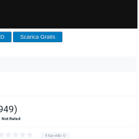
HD
Scarica Gratis
949)
Not Rated
Il tuo voto:
0