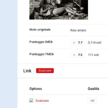
titolo originiale
Riso amaro
Punteggio IMDb
7.7
3,114 voti
Punteggio TMDb
7.5
111 voti
Link
Scaricare
Options
Qualità
Scaricare
HD