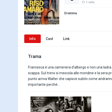
1
voto
Dramma
Info
Cast
Link
Trama
Francesca è una cameriera d’albergo e non una ladra. 
scappa. Sul treno si mescola alle mondine e la sera pr
punto arriva Walter che capisce subito come andranno 
importante perché…