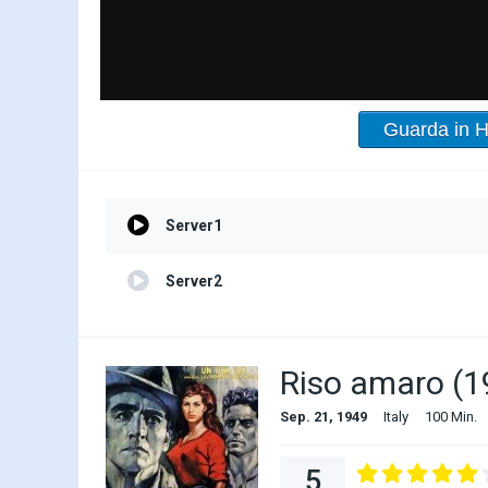
Guarda in 
Server1
Server2
Riso amaro (1
Sep. 21, 1949
Italy
100 Min.
5