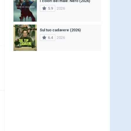
I colori del male: Nero (2026)
5.9
2026
Sul tuo cadavere (2026)
6.4
2026