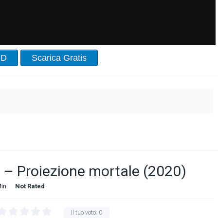
HD
Scarica Gratis
 – Proiezione mortale (2020)
in.
Not Rated
Il tuo voto:
0