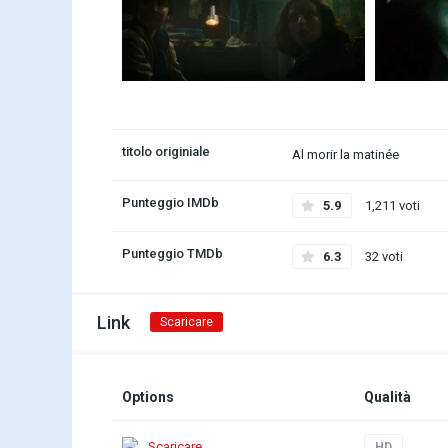
titolo originiale
Al morir la matinée
Punteggio IMDb
5.9
1,211 voti
Punteggio TMDb
6.3
32 voti
Link
Scaricare
Options
Qualità
Scaricare
HD