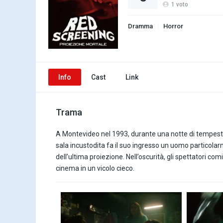
1
voto
Dramma
Horror
Info
Cast
Link
Trama
A Montevideo nel 1993, durante una notte di tempesta, 
sala incustodita fa il suo ingresso un uomo particolarm
dell’ultima proiezione. Nell’oscurità, gli spettatori c
cinema in un vicolo cieco.