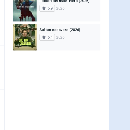
I colori del male: Nero (2026)
5.9
2026
Sul tuo cadavere (2026)
6.4
2026