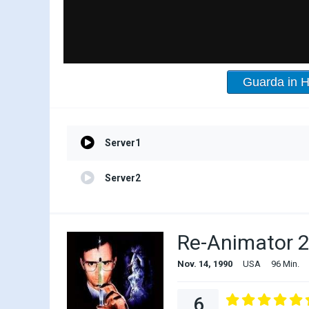
Guarda in 
Server1
Server2
Re-Animator 2
Nov. 14, 1990
USA
96 Min.
6