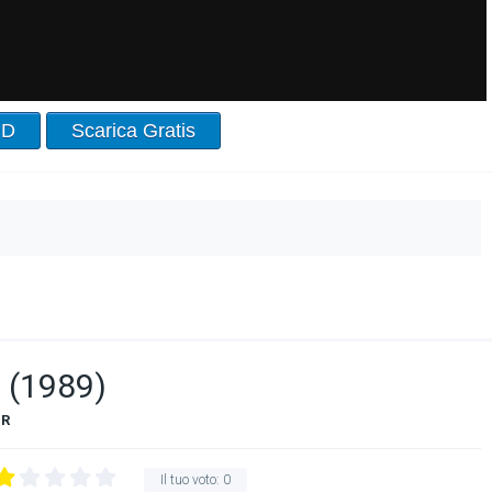
HD
Scarica Gratis
 (1989)
R
Il tuo voto:
0