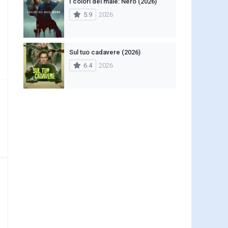
I colori del male: Nero (2026)
5.9
2026
Sul tuo cadavere (2026)
6.4
2026