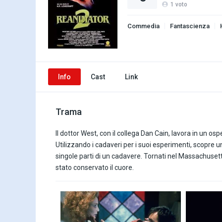
1
voto
Commedia
Fantascienza
Info
Cast
Link
Trama
Il dottor West, con il collega Dan Cain, lavora in un o
Utilizzando i cadaveri per i suoi esperimenti, scopre u
singole parti di un cadavere. Tornati nel Massachusetts,
stato conservato il cuore.