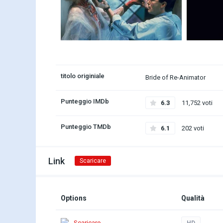
titolo originiale
Bride of Re-Animator
Punteggio IMDb
6.3
11,752 voti
Punteggio TMDb
6.1
202 voti
Link
Scaricare
Options
Qualità
Scaricare
HD