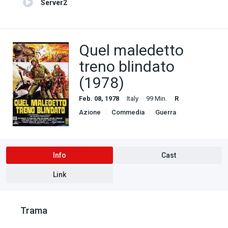
Server2
Quel maledetto
treno blindato
(1978)
Feb. 08, 1978
Italy
99 Min.
R
Azione
Commedia
Guerra
Info
Cast
Link
Trama