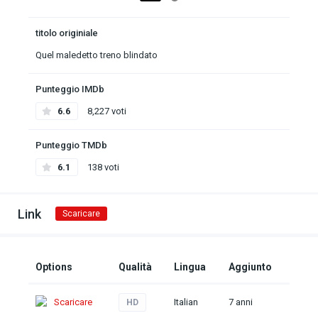
titolo originiale
Quel maledetto treno blindato
Punteggio IMDb
6.6
8,227 voti
Punteggio TMDb
6.1
138 voti
Link
Scaricare
Options
Qualità
Lingua
Aggiunto
Scaricare
Italian
7 anni
HD