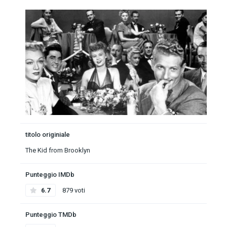
titolo originiale
The Kid from Brooklyn
Punteggio IMDb
6.7
879 voti
Punteggio TMDb