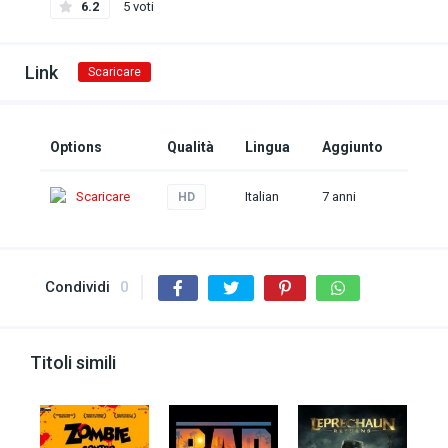
6.2
5 voti
Link
Scaricare
Options
Qualità
Lingua
Aggiunto
Scaricare
Italian
7 anni
HD
Condividi
0
Titoli simili