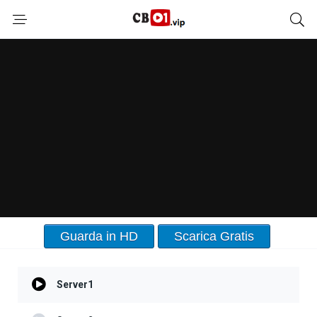
Guarda in HD
Scarica Gratis
Server1