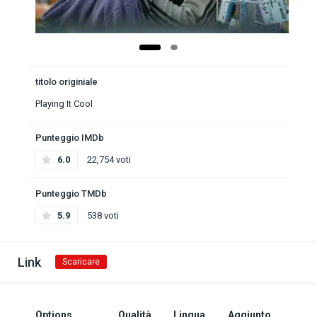
titolo originiale
Playing It Cool
Punteggio IMDb
6.0
22,754 voti
Punteggio TMDb
5.9
538 voti
Link
Scaricare
Options
Qualità
Lingua
Aggiunto