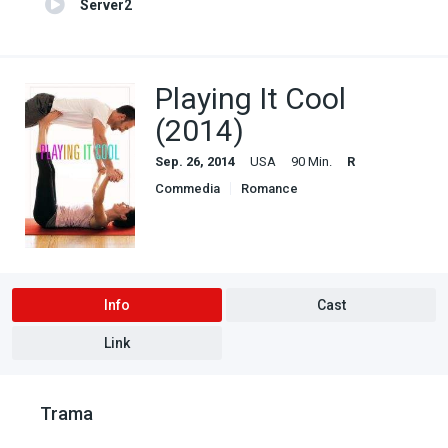
Server2
Playing It Cool
(2014)
Sep. 26, 2014
USA
90 Min.
R
Commedia
Romance
Info
Cast
Link
Trama