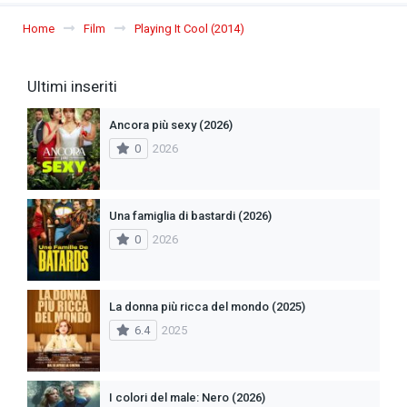
Home
Film
Playing It Cool (2014)
Ultimi inseriti
Ancora più sexy (2026)
0
2026
Una famiglia di bastardi (2026)
0
2026
La donna più ricca del mondo (2025)
6.4
2025
I colori del male: Nero (2026)