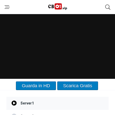
Guarda in HD
Scarica Gratis
Server1