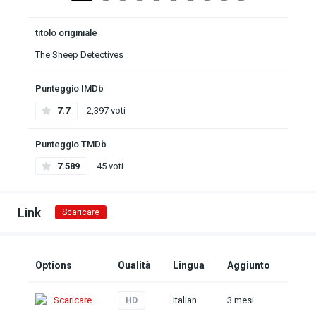
titolo originiale
The Sheep Detectives
Punteggio IMDb
7.7
2,397 voti
Punteggio TMDb
7.589
45 voti
Link
Scaricare
Options
Qualità
Lingua
Aggiunto
Scaricare
Italian
3 mesi
HD