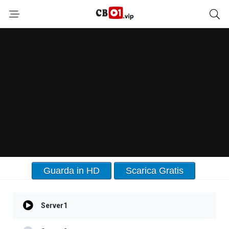
Guarda in HD
Scarica Gratis
Server1