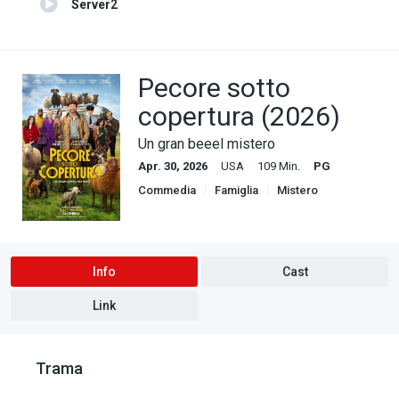
Server2
Pecore sotto
copertura (2026)
Un gran beeel mistero
Apr. 30, 2026
USA
109 Min.
PG
Commedia
Famiglia
Mistero
Info
Cast
Link
Trama