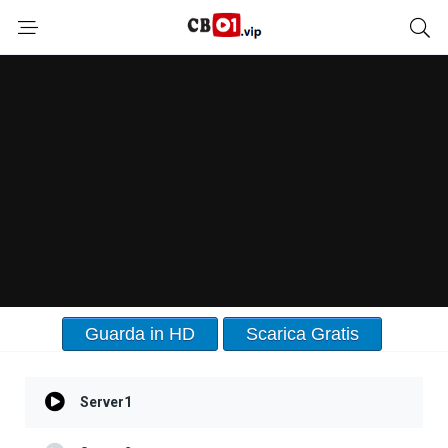
Guarda in HD
Scarica Gratis
Server1