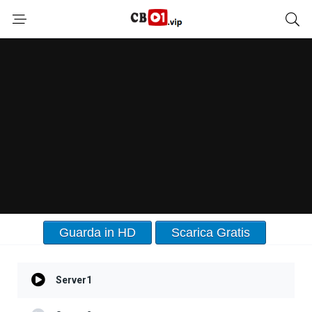
Guarda in HD
Scarica Gratis
Server1