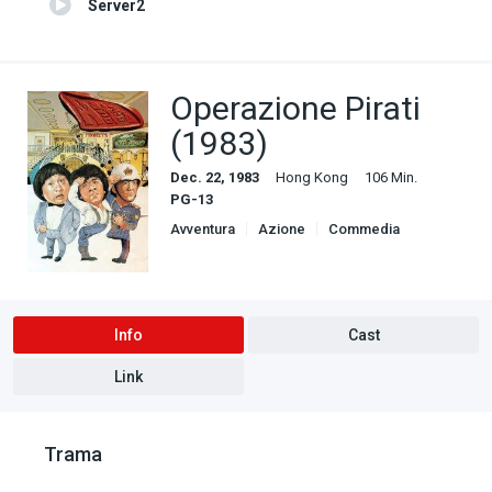
Server2
Operazione Pirati
(1983)
Dec. 22, 1983
Hong Kong
106 Min.
PG-13
Avventura
Azione
Commedia
Info
Cast
Link
Trama