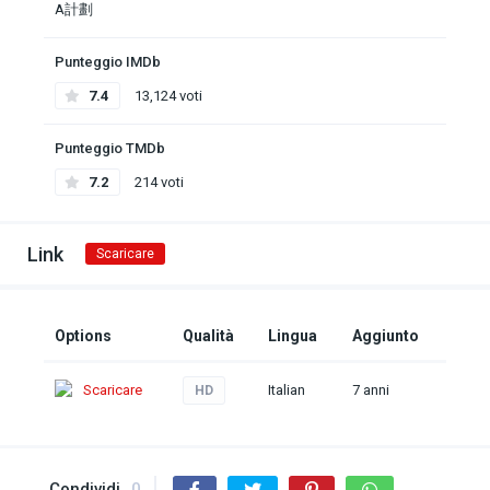
A計劃
Punteggio IMDb
7.4
13,124 voti
Punteggio TMDb
7.2
214 voti
Link
Scaricare
Options
Qualità
Lingua
Aggiunto
Scaricare
Italian
7 anni
HD
Condividi
0