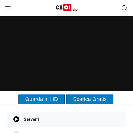
Guarda in HD
Scarica Gratis
Server1