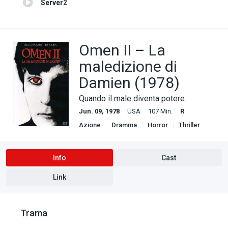
Server2
Omen II – La
maledizione di
Damien (1978)
Quando il male diventa potere.
Jun. 09, 1978
USA
107 Min.
R
Azione
Dramma
Horror
Thriller
Info
Cast
Link
Trama