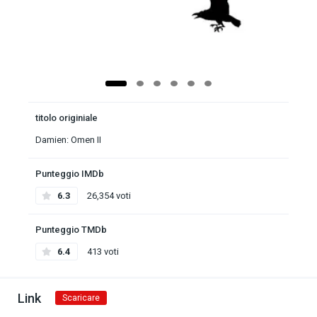
titolo originiale
Damien: Omen II
Punteggio IMDb
6.3
26,354 voti
Punteggio TMDb
6.4
413 voti
Link
Scaricare