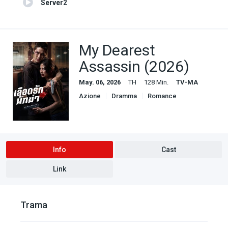
Server2
My Dearest
Assassin (2026)
May. 06, 2026
TH
128 Min.
TV-MA
Azione
Dramma
Romance
Info
Cast
Link
Trama