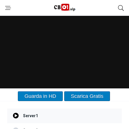
Guarda in HD
Scarica Gratis
Server1