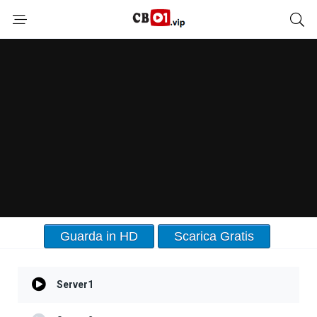
Guarda in HD
Scarica Gratis
Server1