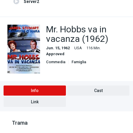
Server2
Mr. Hobbs va in
vacanza (1962)
Jun. 15, 1962
USA
116 Min.
Approved
Commedia
Famiglia
Info
Cast
Link
Trama