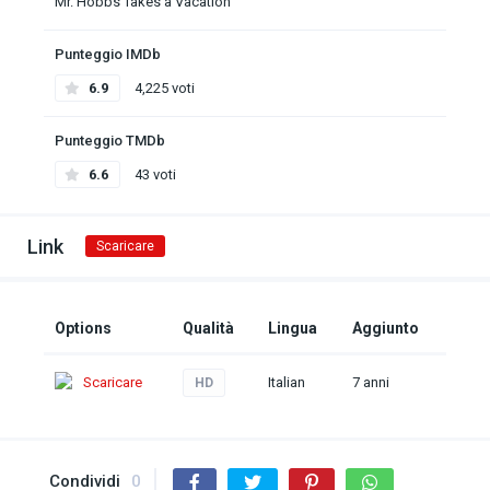
Mr. Hobbs Takes a Vacation
Punteggio IMDb
6.9
4,225 voti
Punteggio TMDb
6.6
43 voti
Link
Scaricare
Options
Qualità
Lingua
Aggiunto
Scaricare
Italian
7 anni
HD
Condividi
0