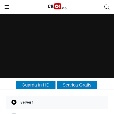
Guarda in HD
Scarica Gratis
Server1