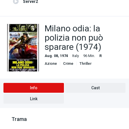
Server2
Milano odia: la
polizia non può
sparare (1974)
Aug. 08, 1974
Italy
96 Min.
R
Azione
Crime
Thriller
Info
Cast
Link
Trama