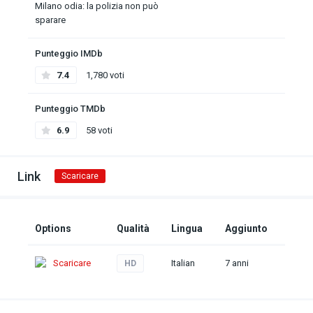
Milano odia: la polizia non può
sparare
Punteggio IMDb
7.4
1,780 voti
Punteggio TMDb
6.9
58 voti
Link
Scaricare
Options
Qualità
Lingua
Aggiunto
Scaricare
Italian
7 anni
HD