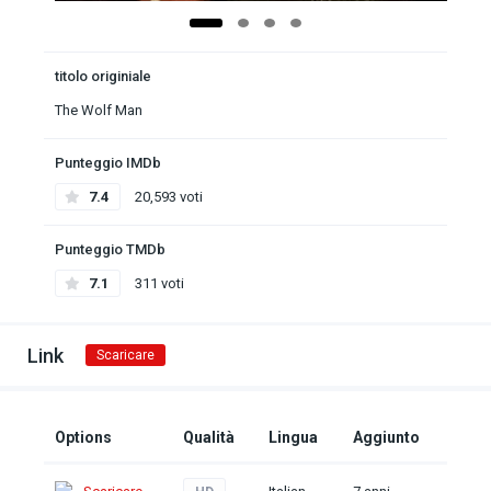
titolo originiale
The Wolf Man
Punteggio IMDb
7.4
20,593 voti
Punteggio TMDb
7.1
311 voti
Link
Scaricare
Options
Qualità
Lingua
Aggiunto