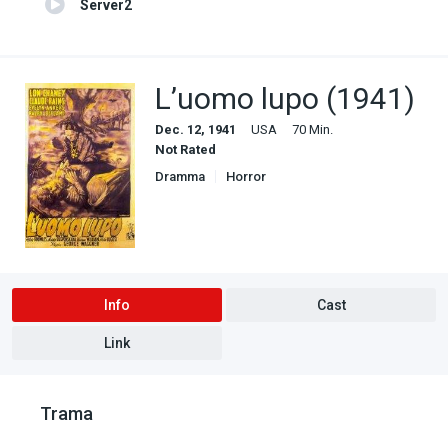
Server2
L’uomo lupo (1941)
Dec. 12, 1941
USA
70 Min.
Not Rated
Dramma
Horror
Info
Cast
Link
Trama