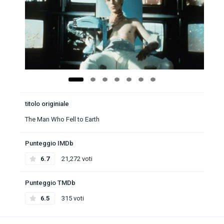
titolo originiale
The Man Who Fell to Earth
Punteggio IMDb
6.7
21,272 voti
Punteggio TMDb
6.5
315 voti