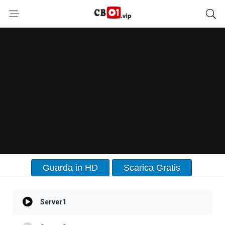
Guarda in HD
Scarica Gratis
Server1