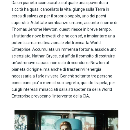
Da un pianeta sconosciuto, sul quale una spaventosa
siccità ha quasi cancellato la vita, giunge sulla Terra in
cerca di salvezza per il proprio popolo, uno dei pochi
superstiti. Adottate sembianze umane, assunto il nome di
Thomas Jerome Newton, questi riesce in breve tempo,
sfruttando nove brevetti che ha con sé, a impiantare una
potentissima multinazionale elettronica: la World
Enterprise. Accumulata un’immensa fortuna, assolda uno
scienziato, Nathan Bryce, cui affida il compito di costruire
un’astronave capace non solo di ricondurre Newton al
pianeta d’origine, ma anche di trasferirvi l’energia
necessaria a farlo rivivere. Benchè soltanto tre persone
conoscano piu’ o meno il suo segreto, questo trapela, per
cui gli interessi minacciati dalla strapotenza della World
Enterprise provocano l’intervento della CIA.