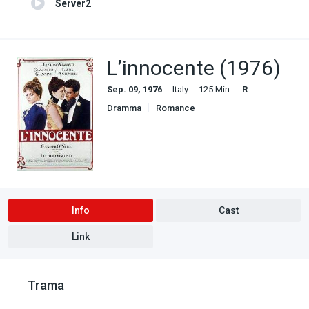
Server2
L’innocente (1976)
Sep. 09, 1976
Italy
125 Min.
R
Dramma
Romance
Info
Cast
Link
Trama