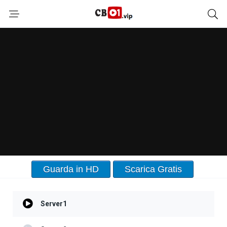
Guarda in HD
Scarica Gratis
Server1