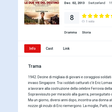
Dec. 02, 2013
Switzerland
11
8
1
voto
Dramma
Storia
Info
Cast
Link
Trama
1942. Decine di migliaia di giovani e coraggiosi soldat
invaso Singapore. Tra i soldati catturati c’è Eric Lom
a lavorare alla costruzione della celebre Ferrovia dell
Sopravvissuto per miracolo alla guerra, perseguitato d
Ma un giorno, diversi anni dopo, incontra una donna a
nozze gli incubi di Eric riemergono. La moglie, Patti,