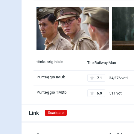
titolo originiale
The Railway Man
Punteggio IMDb
7.1
34,276 voti
Punteggio TMDb
6.9
511 voti
Link
Scaricare