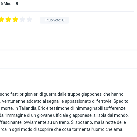
6 Min.
R
Il tuo voto:
0
i sono fatti prigionieri di guerra dalle truppe giapponesi che hanno
ax, ventunenne addetto ai segnali e appassionato di ferrovie. Spedito
a morte, in Tailandia, Eric è testimone di inimmaginabili sofferenze.
all’immagine di un giovane ufficiale giapponese, si isola dal mondo.
ffascinante, ovviamente su un treno. Si sposano, ma la notte delle
 cerca in ogni modo di scoprire che cosa tormenta l’uomo che ama.