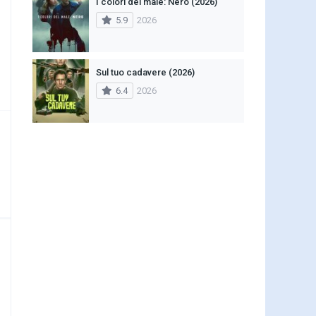
I colori del male: Nero (2026)
5.9
2026
Sul tuo cadavere (2026)
6.4
2026