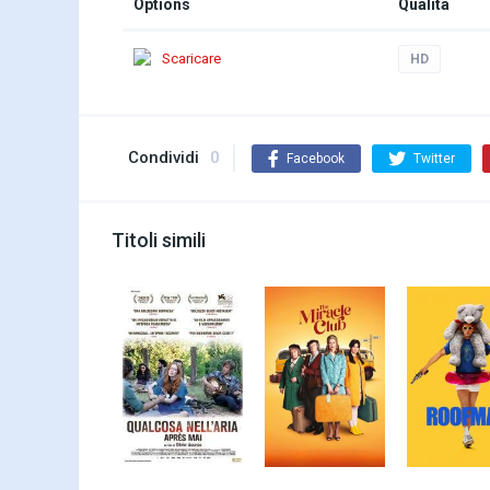
Options
Qualità
Scaricare
HD
Condividi
0
Facebook
Twitter
Titoli simili