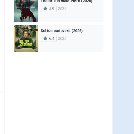
I colori del male: Nero (2026)
5.9
2026
Sul tuo cadavere (2026)
6.4
2026