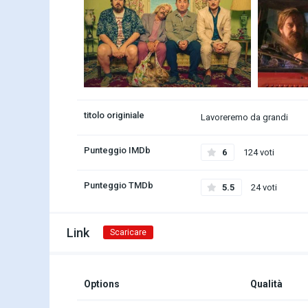
titolo originiale
Lavoreremo da grandi
Punteggio IMDb
6
124 voti
Punteggio TMDb
5.5
24 voti
Link
Scaricare
Options
Qualità