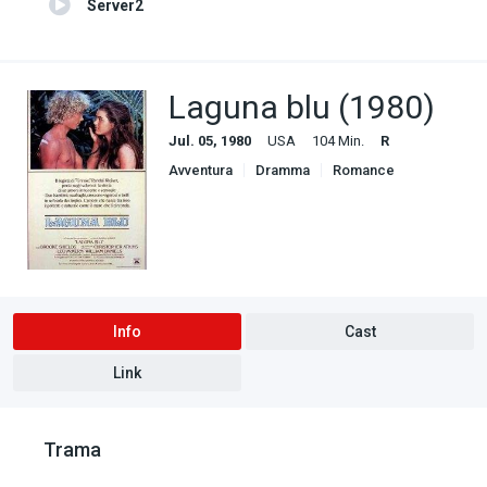
Server2
Laguna blu (1980)
Jul. 05, 1980
USA
104 Min.
R
Avventura
Dramma
Romance
Info
Cast
Link
Trama