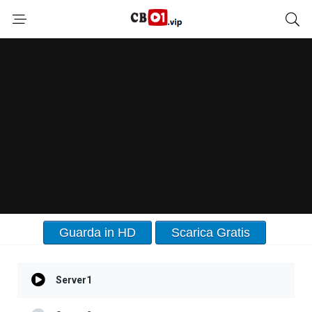
Guarda in HD
Scarica Gratis
Server1