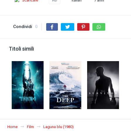
Scaricare
Italian
7 anni
HD
Condividi
0
Titoli simili
Home
Film
Laguna blu (1980)