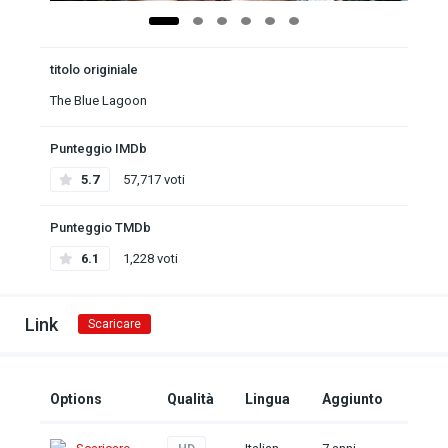
titolo originiale
The Blue Lagoon
Punteggio IMDb
5.7
57,717 voti
Punteggio TMDb
6.1
1,228 voti
Link
Scaricare
Options
Qualità
Lingua
Aggiunto