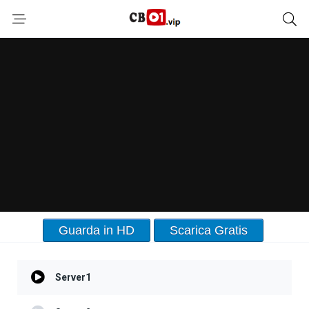
Guarda in HD
Scarica Gratis
Server1