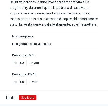
Dei bravi borghesi danno involontariamente vita a un
droga-party, durante il quale la padrona di casa viene
stuprata senza riconoscere l’aggressore. Sia lei che il
marito entrano in crisi e cercano di capire chi possa essere
stato. La verità viene a galla lentamente, ed è inaspettata.
titolo originiale
La signora è stata violentata
Punteggio IMDb
5.2
27 voti
Punteggio TMDb
4.5
2 voti
Link
Scaricare