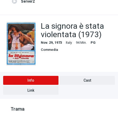
Server2
La signora è stata
violentata (1973)
Nov. 29, 1973
Italy
94 Min.
PG
Commedia
Info
Cast
Link
Trama