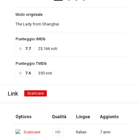
titolo originiale
The Lady from Shanghai
Punteggio IMDb
7.7
23,166 voti
Punteggio TMDb
7.4
350 voti
Link
Scaricare
Options
Qualità
Lingua
Aggiunto
Scaricare
Italian
7 anni
HD