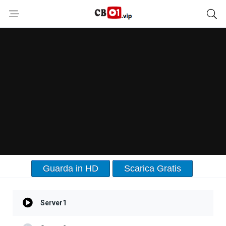
Guarda in HD
Scarica Gratis
Server1