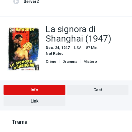
Server2
La signora di
Shanghai (1947)
Dec. 24, 1947
USA
87 Min.
Not Rated
Crime
Dramma
Mistero
Info
Cast
Link
Trama