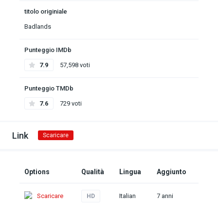
titolo originiale
Badlands
Punteggio IMDb
7.9
57,598 voti
Punteggio TMDb
7.6
729 voti
Link
Scaricare
Options
Qualità
Lingua
Aggiunto
Scaricare
Italian
7 anni
HD