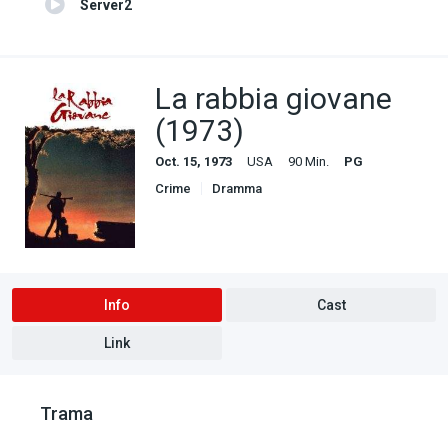
Server2
La rabbia giovane
(1973)
Oct. 15, 1973
USA
90 Min.
PG
Crime
Dramma
Info
Cast
Link
Trama