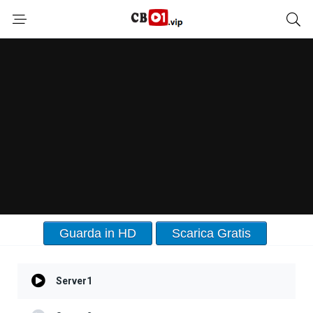
Guarda in HD
Scarica Gratis
Server1