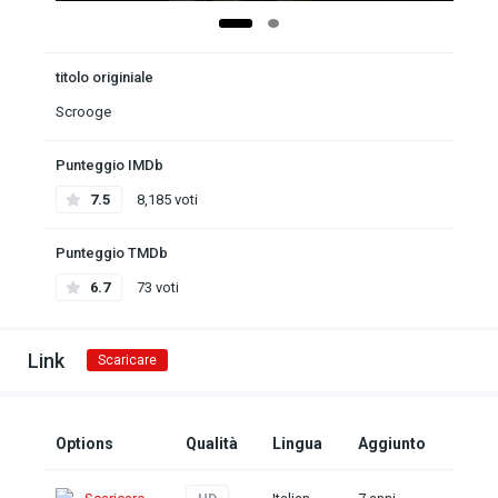
titolo originiale
Scrooge
Punteggio IMDb
7.5
8,185 voti
Punteggio TMDb
6.7
73 voti
Link
Scaricare
Options
Qualità
Lingua
Aggiunto