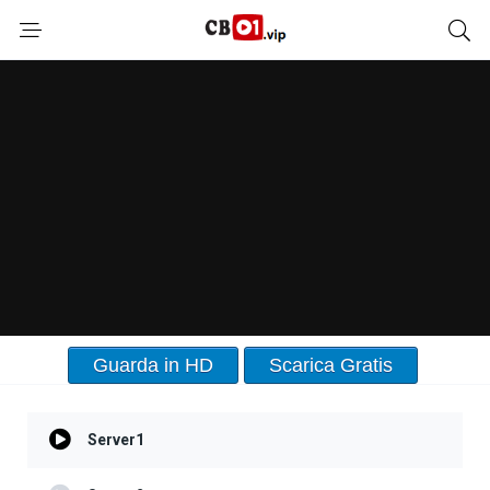
Guarda in HD
Scarica Gratis
Server1