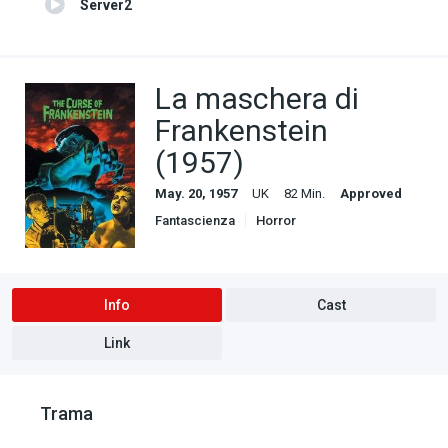
Server2
La maschera di
Frankenstein
(1957)
May. 20, 1957
UK
82 Min.
Approved
Fantascienza
Horror
Info
Cast
Link
Trama