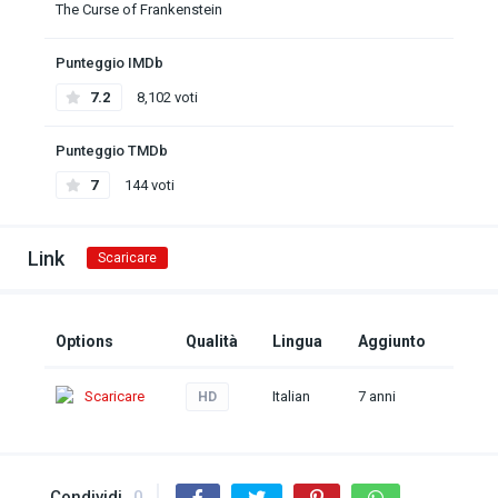
The Curse of Frankenstein
Punteggio IMDb
7.2
8,102 voti
Punteggio TMDb
7
144 voti
Link
Scaricare
Options
Qualità
Lingua
Aggiunto
Scaricare
Italian
7 anni
HD
Condividi
0