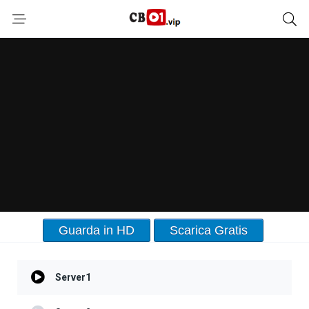
Guarda in HD
Scarica Gratis
Server1