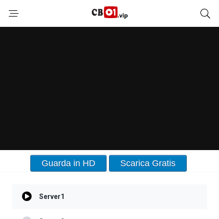
Guarda in HD
Scarica Gratis
Server1