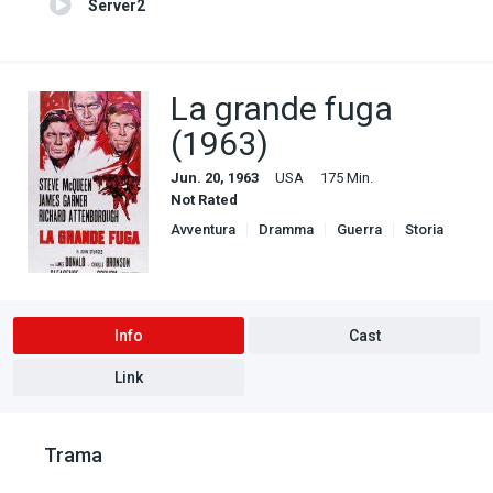
Server2
La grande fuga
(1963)
Jun. 20, 1963
USA
175 Min.
Not Rated
Avventura
Dramma
Guerra
Storia
Thriller
Info
Cast
Link
Trama