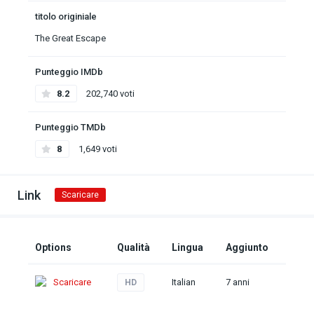
titolo originiale
The Great Escape
Punteggio IMDb
8.2
202,740 voti
Punteggio TMDb
8
1,649 voti
Link
Scaricare
Options
Qualità
Lingua
Aggiunto
Scaricare
Italian
7 anni
HD