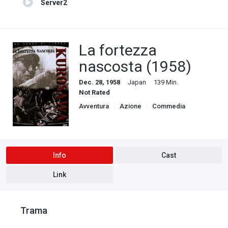
Server2
La fortezza
nascosta (1958)
Dec. 28, 1958
Japan
139 Min.
Not Rated
Avventura
Azione
Commedia
Dramma
Info
Cast
Link
Trama