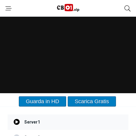
Guarda in HD
Scarica Gratis
Server1