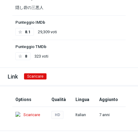
隠し砦の三悪人
Punteggio IMDb
8.1
29,309 voti
Punteggio TMDb
8
323 voti
Link
Scaricare
Options
Qualità
Lingua
Aggiunto
Scaricare
Italian
7 anni
HD