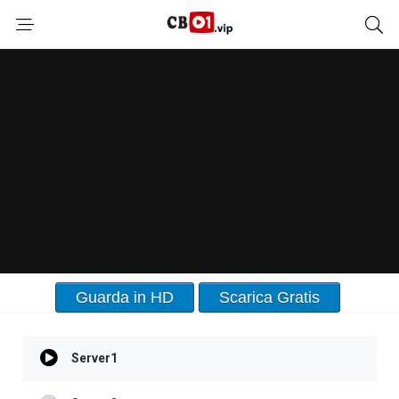
Guarda in HD
Scarica Gratis
Server1