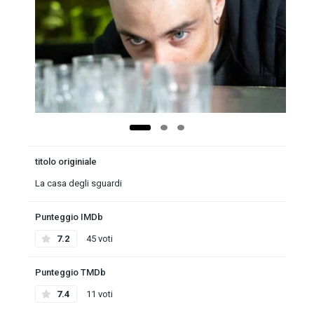
titolo originiale
La casa degli sguardi
Punteggio IMDb
7.2
45 voti
Punteggio TMDb
7.4
11 voti