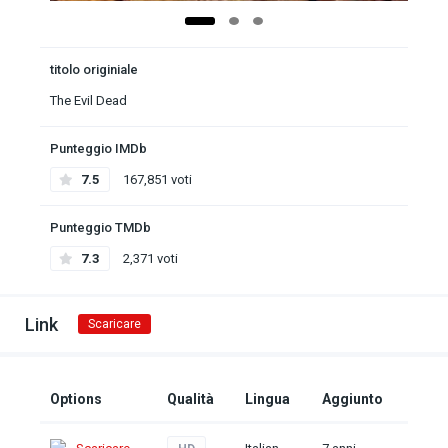
titolo originiale
The Evil Dead
Punteggio IMDb
7.5
167,851 voti
Punteggio TMDb
7.3
2,371 voti
Link
Scaricare
Options
Qualità
Lingua
Aggiunto