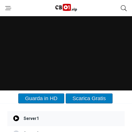
Guarda in HD
Scarica Gratis
Server1