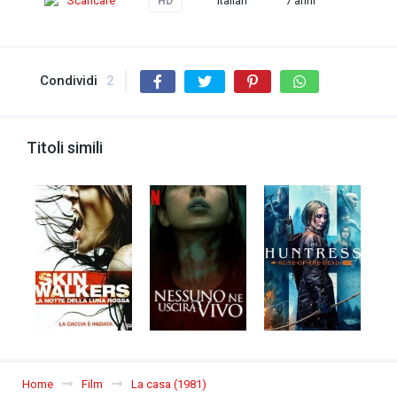
Scaricare
Italian
7 anni
HD
Condividi
2
Titoli simili
Home
Film
La casa (1981)