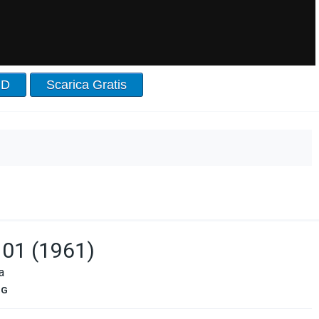
HD
Scarica Gratis
101 (1961)
a
G