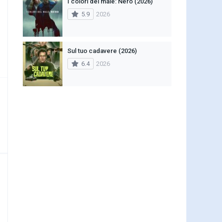
I colori del male: Nero (2026)
5.9
2026
Sul tuo cadavere (2026)
6.4
2026