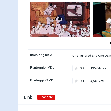
titolo originiale
One Hundred and One Dalm
Punteggio IMDb
7.2
135,644 voti
Punteggio TMDb
7.1
4,549 voti
Link
Scaricare