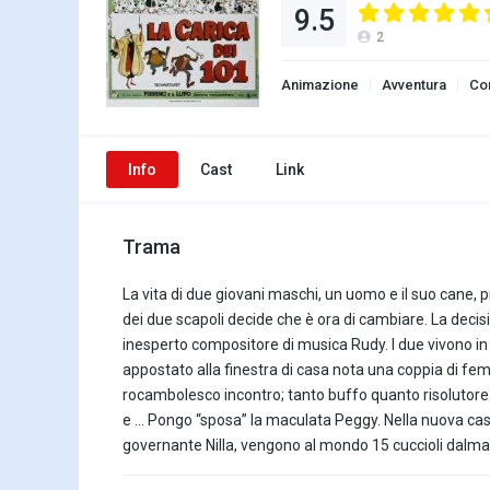
9.5
2
Animazione
Avventura
Co
Info
Cast
Link
Trama
La vita di due giovani maschi, un uomo e il suo cane,
dei due scapoli decide che è ora di cambiare. La dec
inesperto compositore di musica Rudy. I due vivono 
appostato alla finestra di casa nota una coppia di femm
rocambolesco incontro; tanto buffo quanto risolutore.
e … Pongo “sposa” la maculata Peggy. Nella nuova casa 
governante Nilla, vengono al mondo 15 cuccioli dalma