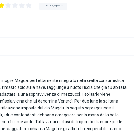
Il tuo voto:
0
la moglie Magda, perfettamente integrato nella civiltà consumistica.
 rimasto solo sulla nave, raggiunge a nuoto l’isola che già fu abitata
dattarsi a una sopravvivenza di mezzucci, il solitario viene
’isola vicina che lui denomina Venerdì. Per due lune la solitaria
rificazione imposto dal dio Magdu. In seguito sopraggiunge il
ribù, i due contendenti debbono gareggiare per la mano della bella.
enerdì come aiuto. Tuttavia, accortasi del rigurgito di amore per le
e viaggiatore richiama Magda e gli affida l’irrecuperabile marito.