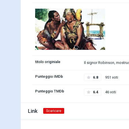
titolo originiale
Il signor Robinson, mostru
Punteggio IMDb
6.8
951 voti
Punteggio TMDb
6.4
46 voti
Link
Scaricare