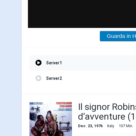
Guarda in 
Server1
Server2
Il signor Robi
d’avventure (
Dec. 23, 1976
Italy
107 Min.