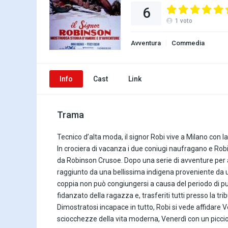
6
1
voto
Avventura
Commedia
Info
Cast
Link
Trama
Tecnico d’alta moda, il signor Robi vive a Milano con 
In crociera di vacanza i due coniugi naufragano e Robi,
da Robinson Crusoe. Dopo una serie di avventure per a
raggiunto da una bellissima indigena proveniente da un
coppia non può congiungersi a causa del periodo di pu
fidanzato della ragazza e, trasferiti tutti presso la t
Dimostratosi incapace in tutto, Robi si vede affidare V
sciocchezze della vita moderna, Venerdì con un piccion