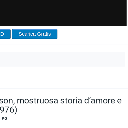
HD
Scarica Gratis
nson, mostruosa storia d’amore e
1976)
PG