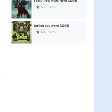
I colori del male: Nero (2026)
5.9
2026
Sul tuo cadavere (2026)
6.4
2026