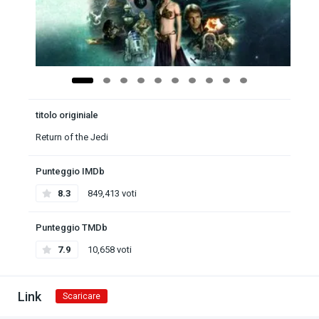
titolo originiale
Return of the Jedi
Punteggio IMDb
8.3
849,413 voti
Punteggio TMDb
7.9
10,658 voti
Link
Scaricare