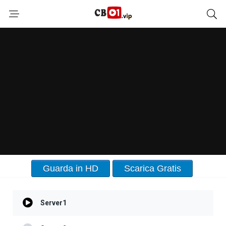
Guarda in HD
Scarica Gratis
Server1