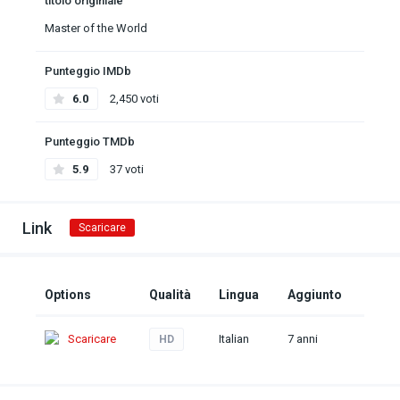
titolo originiale
Master of the World
Punteggio IMDb
6.0
2,450 voti
Punteggio TMDb
5.9
37 voti
Link
Scaricare
Options
Qualità
Lingua
Aggiunto
Scaricare
Italian
7 anni
HD