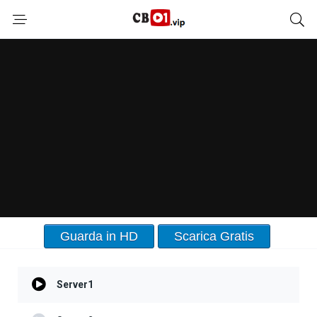
Guarda in HD
Scarica Gratis
Server1