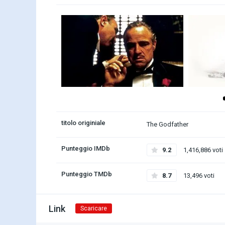
titolo originiale
The Godfather
Punteggio IMDb
9.2
1,416,886 voti
Punteggio TMDb
8.7
13,496 voti
Link
Scaricare