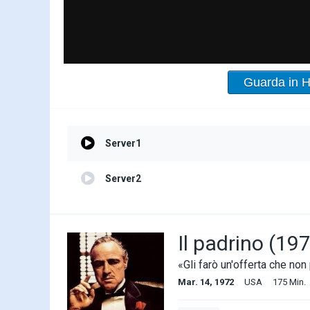
Guarda in 
Server1
Server2
Il padrino (19
«Gli farò un'offerta che non 
Mar. 14, 1972
USA
175 Min.