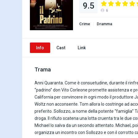
9.5
6
Crime
Dramma
Info
Cast
Link
Trama
Anni Quaranta. Come è consuetudine, durante il rinfres
“padrino” don Vito Corleone promette assistenza e prote
California per convincere in ogni modo il produttore J
Woltz non acconsente. Tom allora lo costringe ad accet
preferito. Sollozzo, a nome della potente “famiglia” Ta
droga. Il rifiuto scatena una lotta cruenta tra le due c
Michael lo salva da un secondo attentato. Michael, po
organizza un incontro con Sollozzo e con il corrotto c