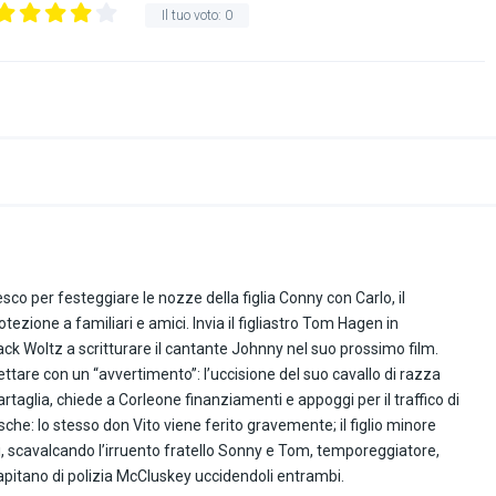
Il tuo voto:
0
co per festeggiare le nozze della figlia Conny con Carlo, il
zione a familiari e amici. Invia il figliastro Tom Hagen in
ack Woltz a scritturare il cantante Johnny nel suo prossimo film.
tare con un “avvertimento”: l’uccisione del suo cavallo di razza
rtaglia, chiede a Corleone finanziamenti e appoggi per il traffico di
osche: lo stesso don Vito viene ferito gravemente; il figlio minore
i, scavalcando l’irruento fratello Sonny e Tom, temporeggiatore,
apitano di polizia McCluskey uccidendoli entrambi.