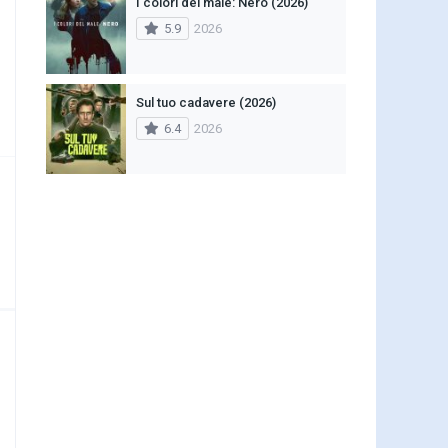
I colori del male: Nero (2026)
5.9
2026
Sul tuo cadavere (2026)
6.4
2026