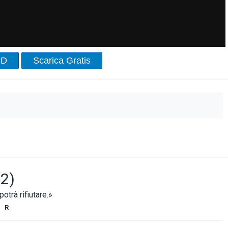
HD
Scarica Gratis
72)
potrà rifiutare.»
R