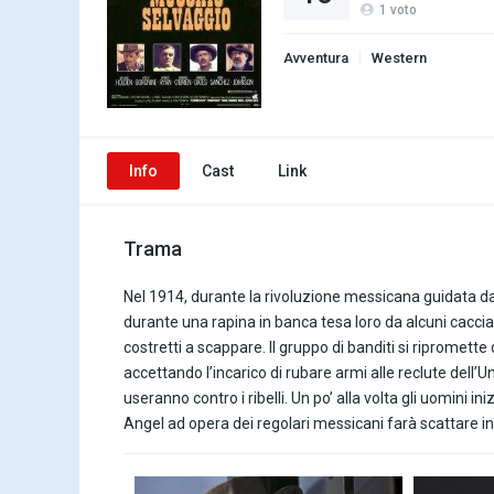
1
voto
Avventura
Western
Info
Cast
Link
Trama
Nel 1914, durante la rivoluzione messicana guidata da
durante una rapina in banca tesa loro da alcuni cacciat
costretti a scappare. Il gruppo di banditi si ripromett
accettando l’incarico di rubare armi alle reclute dell’
useranno contro i ribelli. Un po’ alla volta gli uomini 
Angel ad opera dei regolari messicani farà scattare in l