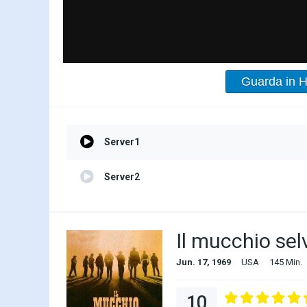
Guarda in 
Server1
Server2
Il mucchio se
Jun. 17, 1969
USA
145 Min.
10