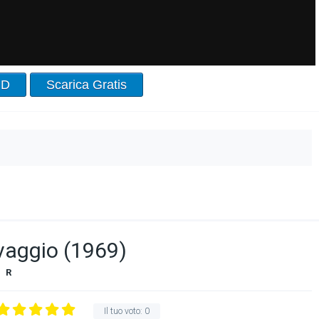
HD
Scarica Gratis
lvaggio (1969)
R
Il tuo voto:
0