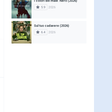
I colori del male: Nero (2026)
5.9
2026
Sul tuo cadavere (2026)
6.4
2026