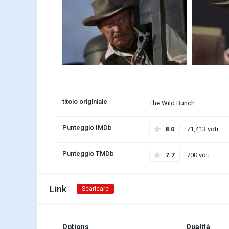
titolo originiale
The Wild Bunch
Punteggio IMDb
8.0
71,413 voti
Punteggio TMDb
7.7
700 voti
Link
Scaricare
Options
Qualità