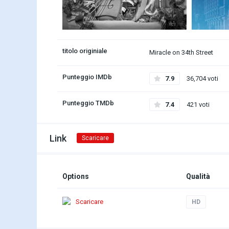
titolo originiale
Miracle on 34th Street
Punteggio IMDb
7.9
36,704 voti
Punteggio TMDb
7.4
421 voti
Link
Scaricare
Options
Qualità
Scaricare
HD