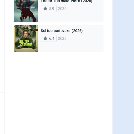
I colori del male: Nero (2026)
5.9
2026
Sul tuo cadavere (2026)
6.4
2026