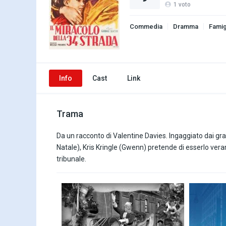
1
voto
Commedia
Dramma
Famig
Info
Cast
Link
Trama
Da un racconto di Valentine Davies. Ingaggiato dai g
Natale), Kris Kringle (Gwenn) pretende di esserlo ver
tribunale.