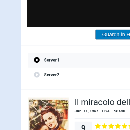
Guarda in 
Server1
Server2
Il miracolo de
Jun. 11, 1947
USA
96 Min.
9