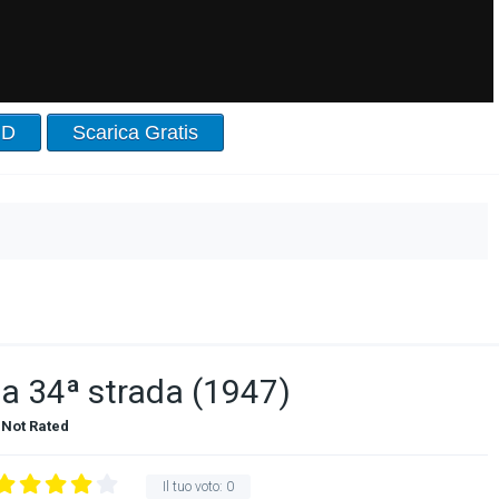
HD
Scarica Gratis
lla 34ª strada (1947)
Not Rated
Il tuo voto:
0