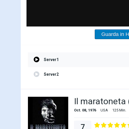
Guarda in 
Server1
Server2
Il maratoneta
Oct. 08, 1976
USA
125 Min.
7