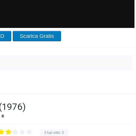
HD
Scarica Gratis
 (1976)
R
Il tuo voto:
0