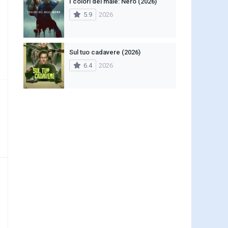
I colori del male: Nero (2026)
5.9
2026
Sul tuo cadavere (2026)
6.4
2026