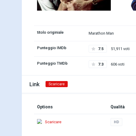
titolo originiale
Marathon Man
Punteggio IMDb
7.5
51,911 voti
Punteggio TMDb
7.3
606 voti
Link
Scaricare
Options
Qualità
Scaricare
HD