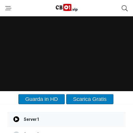
Guarda in HD
Scarica Gratis
Server1