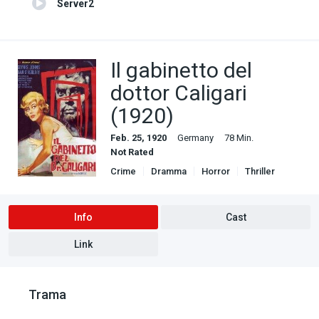
Server2
Il gabinetto del
dottor Caligari
(1920)
Feb. 25, 1920
Germany
78 Min.
Not Rated
Crime
Dramma
Horror
Thriller
Info
Cast
Link
Trama