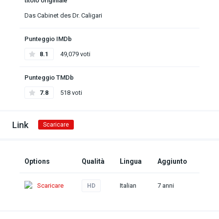
titolo originiale
Das Cabinet des Dr. Caligari
Punteggio IMDb
8.1
49,079 voti
Punteggio TMDb
7.8
518 voti
Link
Scaricare
Options
Qualità
Lingua
Aggiunto
Scaricare
Italian
7 anni
HD