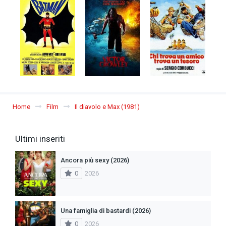
Home
Film
Il diavolo e Max (1981)
Ultimi inseriti
Ancora più sexy (2026)
0
2026
Una famiglia di bastardi (2026)
0
2026