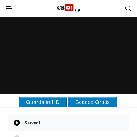
Guarda in HD
Scarica Gratis
Server1