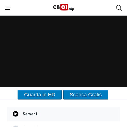
Guarda in HD
Scarica Gratis
Server1