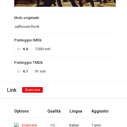
titolo originiale
Jailhouse Rock
Punteggio IMDb
6.6
7,030 voti
Punteggio TMDb
6.1
91 voti
Link
Scaricare
Options
Qualità
Lingua
Aggiunto
Scaricare
Italian
7 anni
HD