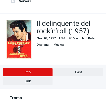
Server2
Il delinquente del
rock’n’roll (1957)
Nov. 08, 1957
USA
96 Min.
Not Rated
Dramma
Musica
Info
Cast
Link
Trama