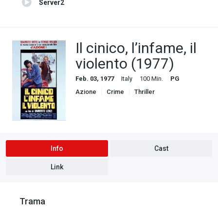
Server2
Il cinico, l’infame, il
violento (1977)
Feb. 03, 1977
Italy
100 Min.
PG
Azione
Crime
Thriller
Info
Cast
Link
Trama