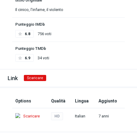
titolo originiale
Il cinico, l'infame, il violento
Punteggio IMDb
6.8
756 voti
Punteggio TMDb
6.9
34 voti
Link
Scaricare
Options
Qualità
Lingua
Aggiunto
Scaricare
Italian
7 anni
HD