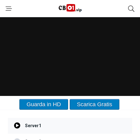
Guarda in HD
Scarica Gratis
Server1