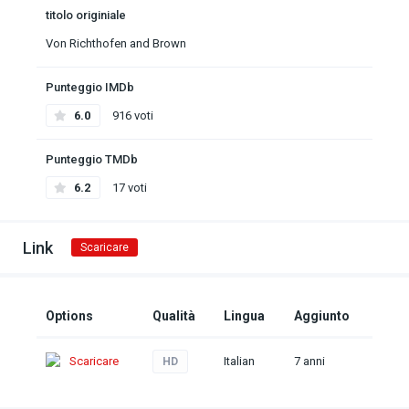
titolo originiale
Von Richthofen and Brown
Punteggio IMDb
6.0
916 voti
Punteggio TMDb
6.2
17 voti
Link
Scaricare
Options
Qualità
Lingua
Aggiunto
Scaricare
Italian
7 anni
HD