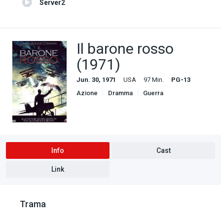
Server2
Il barone rosso
(1971)
Jun. 30, 1971
USA
97 Min.
PG-13
Azione
Dramma
Guerra
Info
Cast
Link
Trama