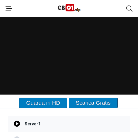
Guarda in HD
Scarica Gratis
Server1