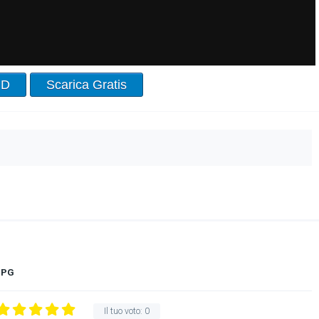
HD
Scarica Gratis
PG
Il tuo voto:
0