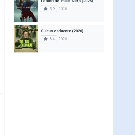
I colori del male: Nero (2026)
5.9
2026
Sul tuo cadavere (2026)
6.4
2026