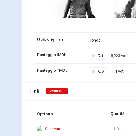
titolo originiale
Hondo
Punteggio IMDb
7.1
8,223 voti
Punteggio TMDb
6.6
111 voti
Link
Scaricare
Options
Qualità
Scaricare
HD