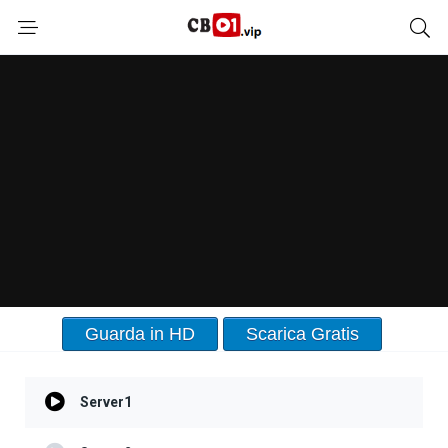
Guarda in HD
Scarica Gratis
Server1