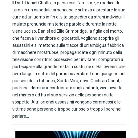
Il Dott. Daniel Challis, in piena crisi familiare, è medico di
turno in un ospedale americano e si trova a prestare le sue
cure ad un uomo in fin di vita aggredito da strani individui. Il
malato pronuncia misteriose parole e durante la notte
viene ucciso. Daniel ed Ellie Grimbridge, la figlia del morto,
che faceva il venditore di giocattoli, vogliono scoprire gli
assassini e si mettono sulle tracce di un’ambigua fabbrica
di maschere mostruose, propagandate ogni minuto dalla
televisione con ritmo ossessivo per invitare i compratori a
partecipare alla grande festa in costume di Halloween, che
avrà luogo la notte del primo novembre. I due giungono nel
paesino della fabbrica, Santa Mira, dove Cochran Conal, il
padrone, domina incontrastato sugli abitanti, vive avvolto
nel mistero ed ha al suo servizio delle persone molto
sospette. Altri orrendi assassinii vengono commessi e le
vittime sono persone o troppo curiose o troppo libere nel
parlare…