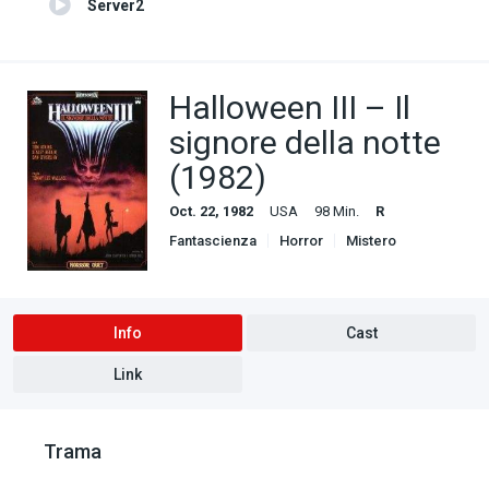
Server2
Halloween III – Il
signore della notte
(1982)
Oct. 22, 1982
USA
98 Min.
R
Fantascienza
Horror
Mistero
Info
Cast
Link
Trama