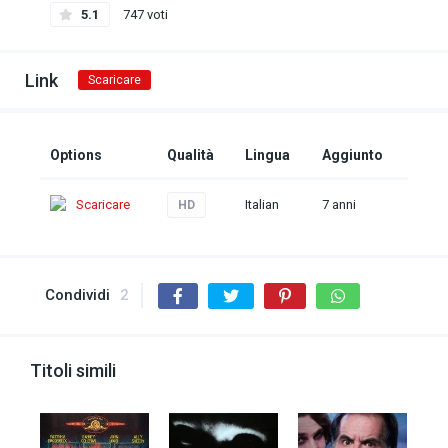
5.1
747 voti
Link
Scaricare
Options
Qualità
Lingua
Aggiunto
Scaricare
Italian
7 anni
HD
Condividi
2
Titoli simili