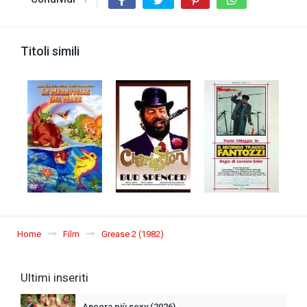
Titoli simili
Home
Film
Grease 2 (1982)
Ultimi inseriti
Ancora più sexy (2026)