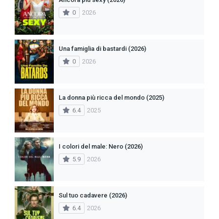
0
2026
Una famiglia di bastardi (2026)
0
2026
La donna più ricca del mondo (2025)
6.4
2025
I colori del male: Nero (2026)
5.9
2026
Sul tuo cadavere (2026)
6.4
2026