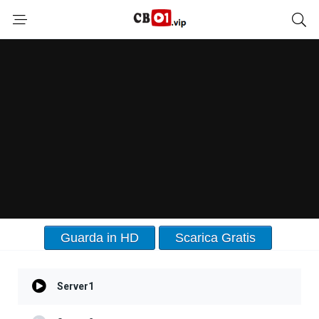
Guarda in HD
Scarica Gratis
Server1