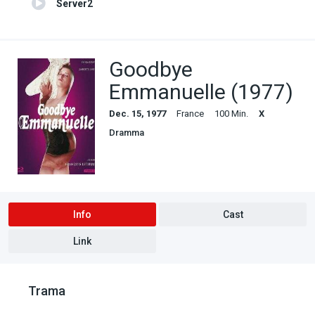
Server2
Goodbye
Emmanuelle (1977)
Dec. 15, 1977
France
100 Min.
X
Dramma
Info
Cast
Link
Trama