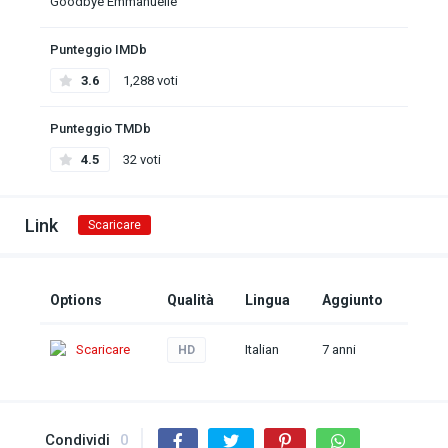
Goodbye Emmanuelle
Punteggio IMDb
3.6
1,288 voti
Punteggio TMDb
4.5
32 voti
Link
Scaricare
Options
Qualità
Lingua
Aggiunto
Scaricare
Italian
7 anni
HD
Condividi
0