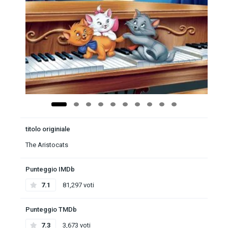
titolo originiale
The Aristocats
Punteggio IMDb
7.1
81,297 voti
Punteggio TMDb
7.3
3,673 voti