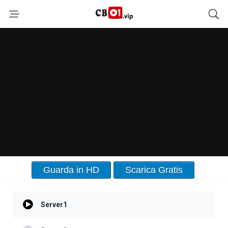
Guarda in HD
Scarica Gratis
Server1