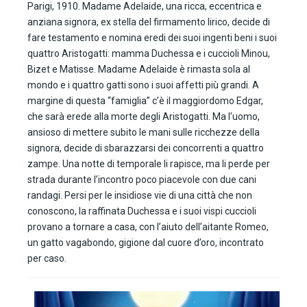
Parigi, 1910. Madame Adelaide, una ricca, eccentrica e
anziana signora, ex stella del firmamento lirico, decide di
fare testamento e nomina eredi dei suoi ingenti beni i suoi
quattro Aristogatti: mamma Duchessa e i cuccioli Minou,
Bizet e Matisse. Madame Adelaide è rimasta sola al
mondo e i quattro gatti sono i suoi affetti più grandi. A
margine di questa “famiglia” c’è il maggiordomo Edgar,
che sarà erede alla morte degli Aristogatti. Ma l’uomo,
ansioso di mettere subito le mani sulle ricchezze della
signora, decide di sbarazzarsi dei concorrenti a quattro
zampe. Una notte di temporale li rapisce, ma li perde per
strada durante l’incontro poco piacevole con due cani
randagi. Persi per le insidiose vie di una città che non
conoscono, la raffinata Duchessa e i suoi vispi cuccioli
provano a tornare a casa, con l’aiuto dell’aitante Romeo,
un gatto vagabondo, gigione dal cuore d’oro, incontrato
per caso.