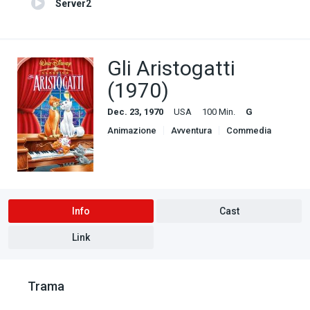
Server2
Gli Aristogatti
(1970)
Dec. 23, 1970
USA
100 Min.
G
Animazione
Avventura
Commedia
Famiglia
Info
Cast
Link
Trama