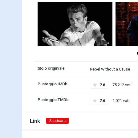
titolo originiale
Rebel Without a Cause
Punteggio IMDb
7.8
75,212 voti
Punteggio TMDb
7.6
1,021 voti
Link
Scaricare