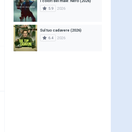
I colori del male: Nero (2026)
5.9
2026
Sul tuo cadavere (2026)
6.4
2026