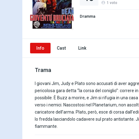
1
voto
Dramma
Info
Cast
Link
Trama
I giovani Jim, Judy e Plato sono accusati di aver aggr
pericolosa gara detta “la corsa del coniglio”: correre in
possibile. È Buzz a morire, e Jim si rifugia in una cas
verso i nemici. Nascostosi nel Planetarium, non ascolt
caricatore dell’arma. Plato, però, esce di corsa dall’ed
lo fredda lasciandolo cadavere sul prato antistante. Ji
fiammante.