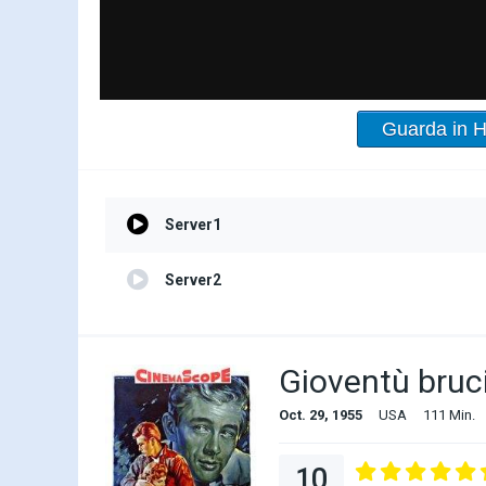
Guarda in 
Server1
Server2
Gioventù bruc
Oct. 29, 1955
USA
111 Min.
10