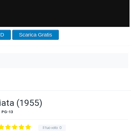
HD
Scarica Gratis
iata (1955)
PG-13
Il tuo voto:
0