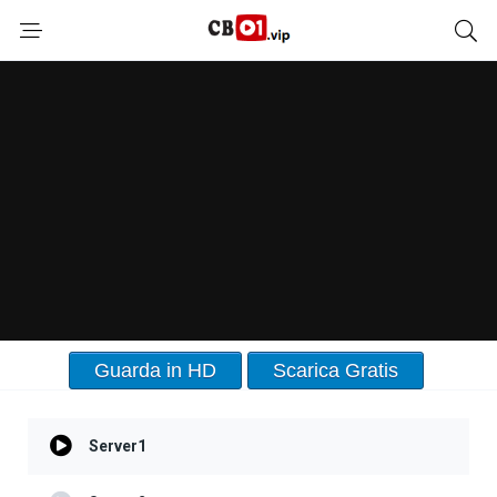
Guarda in HD
Scarica Gratis
Server1