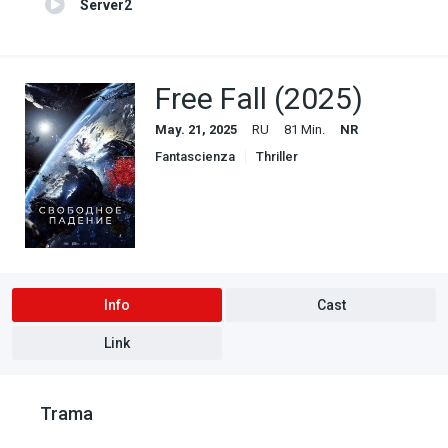
Server2
Free Fall (2025)
May. 21, 2025
RU
81 Min.
NR
Fantascienza
Thriller
Info
Cast
Link
Trama