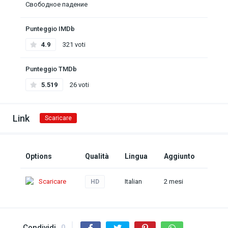
Свободное падение
Punteggio IMDb
4.9
321 voti
Punteggio TMDb
5.519
26 voti
Link
Scaricare
Options
Qualità
Lingua
Aggiunto
Scaricare
Italian
2 mesi
HD
Condividi
0